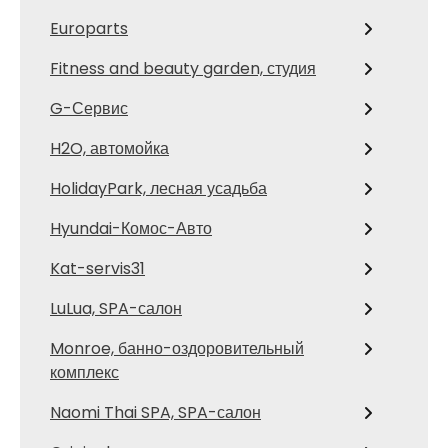
Europarts
Fitness and beauty garden, студия
G-Сервис
H2O, автомойка
HolidayPark, лесная усадьба
Hyundai-Комос-Авто
Kat-servis31
LuLua, SPA-салон
Monroe, банно-оздоровительный
комплекс
Naomi Thai SPA, SPA-салон