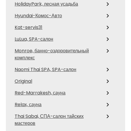
HolidayPark, лесная усадьба
Hyundai-Комос-Авто
Kat-servis31
LuLua, SPA-салон
Monroe, банно-оздоровительный
комплекс
Naomi Thai SPA, SPA-салон
Original
Red-Marrakesh, сауна
Relax, сауна
Thai Sabai, СПА-салон тайских
мастеров