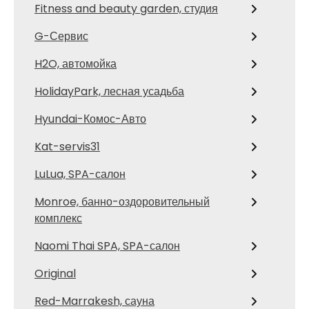
Fitness and beauty garden, студия
G-Сервис
H2O, автомойка
HolidayPark, лесная усадьба
Hyundai-Комос-Авто
Kat-servis31
LuLua, SPA-салон
Monroe, банно-оздоровительный
комплекс
Naomi Thai SPA, SPA-салон
Original
Red-Marrakesh, сауна