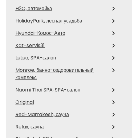
H2O, автомойка
HolidayPark, лесная усадьба
Hyundai-Комос-Авто
Kat-servis31
LuLua, SPA-салон
Monroe, банно-оздоровительный
комплекс
Naomi Thai SPA, SPA-салон
Original
Red-Marrakesh, сауна
Relax, сауна