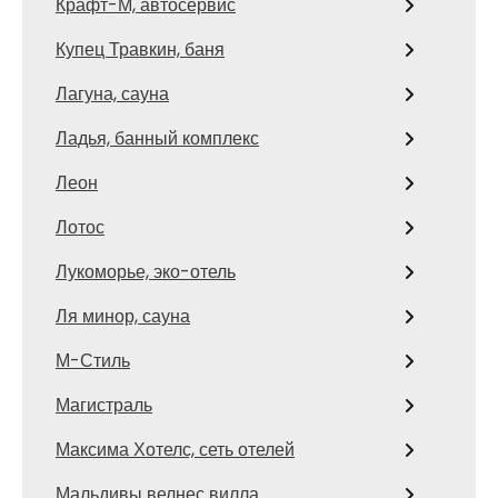
Крафт-М, автосервис
Купец Травкин, баня
Лагуна, сауна
Ладья, банный комплекс
Леон
Лотос
Лукоморье, эко-отель
Ля минор, сауна
М-Стиль
Магистраль
Максима Хотелс, сеть отелей
Мальдивы велнес вилла