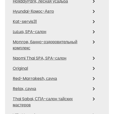
HolidayPark, лесная усадьба
Hyundai-Комос-Авто
Kat-servis31
LuLua, SPA-салон
Monroe, банно-оздоровительный
комплекс
Naomi Thai SPA, SPA-салон
Original
Red-Marrakesh, сауна
Relax, сауна
Thai Sabai, СПА-салон тайских
мастеров