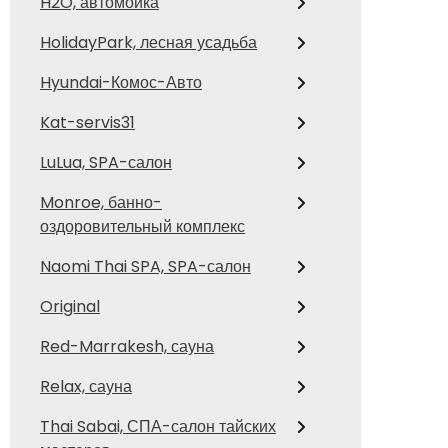
H2O, автомойка
HolidayPark, лесная усадьба
Hyundai-Комос-Авто
Kat-servis31
LuLua, SPA-салон
Monroe, банно-
оздоровительный комплекс
Naomi Thai SPA, SPA-салон
Original
Red-Marrakesh, сауна
Relax, сауна
Thai Sabai, СПА-салон тайских