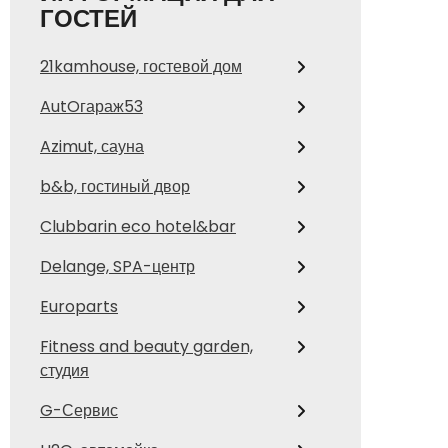
ГОСТЕЙ
21kamhouse, гостевой дом
AutOгараж53
Azimut, сауна
b&b, гостиный двор
Clubbarin eco hotel&bar
Delange, SPA-центр
Europarts
Fitness and beauty garden,
студия
G-Сервис