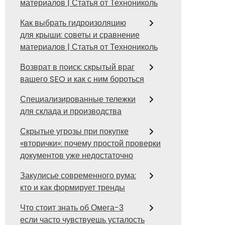
материалов | Статья от Технониколь
Как выбрать гидроизоляцию
для крыши: советы и сравнение
материалов | Статья от Технониколь
Возврат в поиск: скрытый враг
вашего SEO и как с ним бороться
Специализированные тележки
для склада и производства
Скрытые угрозы при покупке
«вторички»: почему простой проверки
документов уже недостаточно
Закулисье современного рума:
кто и как формирует тренды
Что стоит знать об Омега-3
если часто чувствуешь усталость