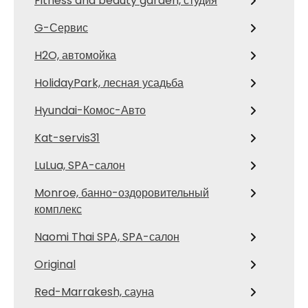
Fitness and beauty garden, студия
G-Сервис
H2O, автомойка
HolidayPark, лесная усадьба
Hyundai-Комос-Авто
Kat-servis31
LuLua, SPA-салон
Monroe, банно-оздоровительный
комплекс
Naomi Thai SPA, SPA-салон
Original
Red-Marrakesh, сауна