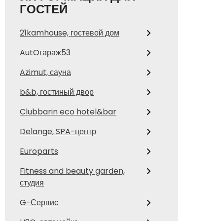
ГОСТЕЙ
21kamhouse, гостевой дом
AutOгараж53
Azimut, сауна
b&b, гостиный двор
Clubbarin eco hotel&bar
Delange, SPA-центр
Europarts
Fitness and beauty garden,
студия
G-Сервис