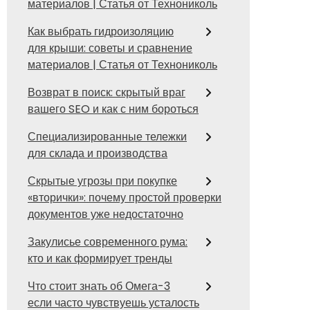
материалов | Статья от Технониколь
Как выбрать гидроизоляцию
для крыши: советы и сравнение
материалов | Статья от Технониколь
Возврат в поиск: скрытый враг
вашего SEO и как с ним бороться
Специализированные тележки
для склада и производства
Скрытые угрозы при покупке
«вторички»: почему простой проверки
документов уже недостаточно
Закулисье современного рума:
кто и как формирует тренды
Что стоит знать об Омега-3
если часто чувствуешь усталость