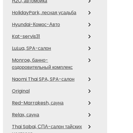
H2O, автомойка
HolidayPark, лесная усадьба
Hyundai-Комос-Авто
Kat-servis31
LuLua, SPA-салон
Monroe, банно-
оздоровительный комплекс
Naomi Thai SPA, SPA-салон
Original
Red-Marrakesh, сауна
Relax, сауна
Thai Sabai, СПА-салон тайских