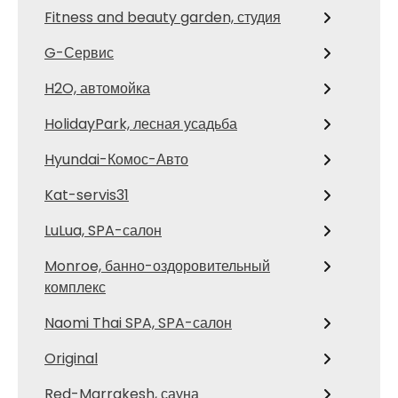
Fitness and beauty garden, студия
G-Сервис
H2O, автомойка
HolidayPark, лесная усадьба
Hyundai-Комос-Авто
Kat-servis31
LuLua, SPA-салон
Monroe, банно-оздоровительный
комплекс
Naomi Thai SPA, SPA-салон
Original
Red-Marrakesh, сауна