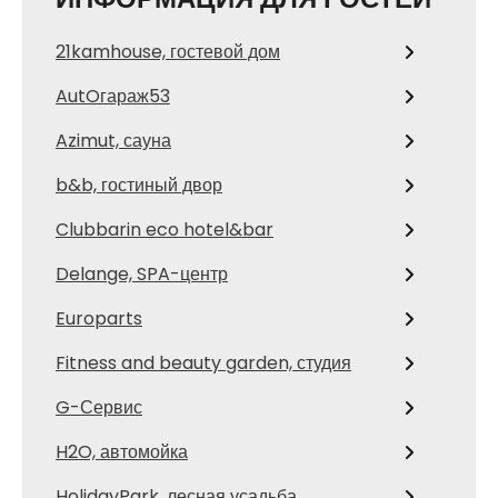
21kamhouse, гостевой дом
AutOгараж53
Azimut, сауна
b&b, гостиный двор
Clubbarin eco hotel&bar
Delange, SPA-центр
Europarts
Fitness and beauty garden, студия
G-Сервис
H2O, автомойка
HolidayPark, лесная усадьба