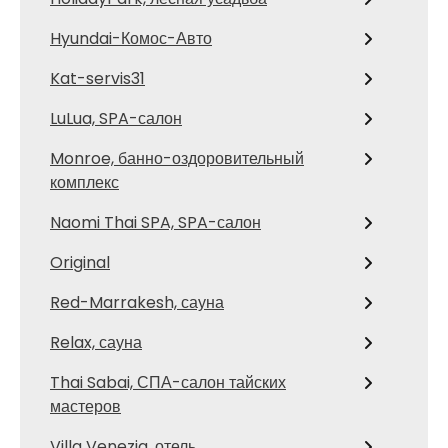
Hyundai-Комос-Авто
Kat-servis31
LuLua, SPA-салон
Monroe, банно-оздоровительный
комплекс
Naomi Thai SPA, SPA-салон
Original
Red-Marrakesh, сауна
Relax, сауна
Thai Sabai, СПА-салон тайских
мастеров
Villa Venezia, отель