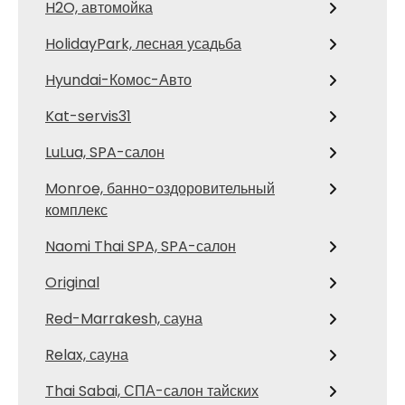
H2O, автомойка
HolidayPark, лесная усадьба
Hyundai-Комос-Авто
Kat-servis31
LuLua, SPA-салон
Monroe, банно-оздоровительный
комплекс
Naomi Thai SPA, SPA-салон
Original
Red-Marrakesh, сауна
Relax, сауна
Thai Sabai, СПА-салон тайских